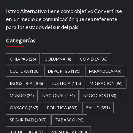
Istmo Alternativo tiene como objetivo Convertirse
en un medio de comunicación que sea referente
para los estados del sur del país.
Categorías
CHIAPAS
(26)
COLUMNA
(4)
COVID 19
(36)
CULTURA
(100)
DEPORTES
(191)
FARÁNDULA
(49)
INDUSTRIA
(406)
JUSTICIA
(115)
MIGRACIÓN
(96)
MUNDO
(24)
NACIONAL
(474)
NEGOCIOS
(163)
OAXACA
(267)
POLITICA
(833)
SALUD
(351)
SEGURIDAD
(1007)
TABASCO
(96)
TECNOLOGIA
(6)
VERACRUZ
(3083)