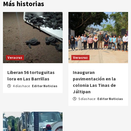
Más historias
Veracruz
Veracruz
Liberan 56 tortuguitas
Inauguran
lora en Las Barrillas
pavimentación en la
colonia Las Tinas de
4 días hace
Editor Noticias
Jáltipan
5 días hace
Editor Noticias