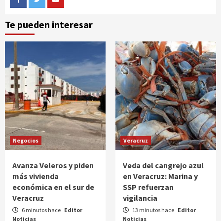
Facebook
Twitter
Youtube
Te pueden interesar
Negocios
Veracruz
Avanza Veleros y piden
Veda del cangrejo azul
más vivienda
en Veracruz: Marina y
económica en el sur de
SSP refuerzan
Veracruz
vigilancia
6 minutos hace
Editor
13 minutos hace
Editor
Noticias
Noticias