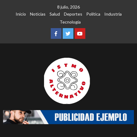
Saltar
8 julio, 2026
al
Inicio
Noticias
Salud
Deportes
Política
Industria
contenido
Tecnología
Facebook
Twitter
Youtube