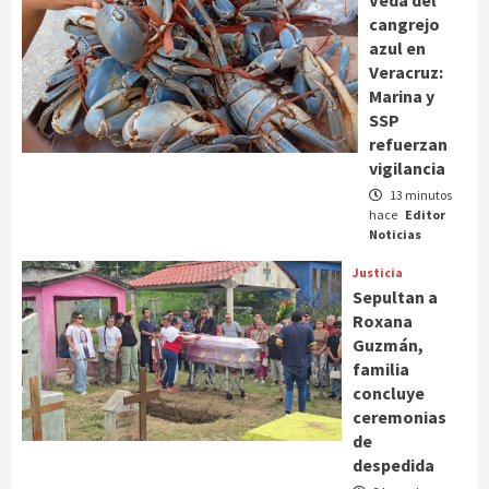
cangrejo
azul en
Veracruz:
Marina y
SSP
refuerzan
vigilancia
13 minutos
hace
Editor
Noticias
Justicia
Sepultan a
Roxana
Guzmán,
familia
concluye
ceremonias
de
despedida