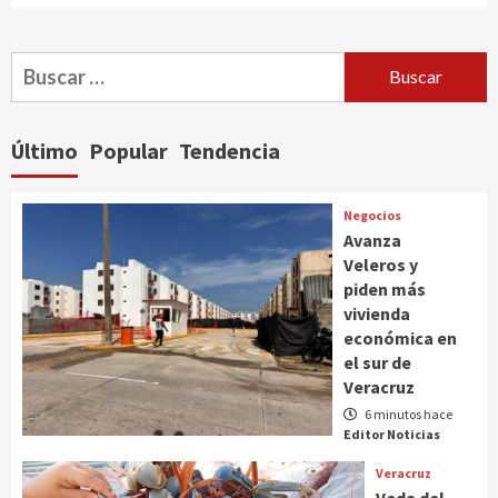
Buscar:
Último
Popular
Tendencia
Negocios
Avanza
Veleros y
piden más
vivienda
económica en
el sur de
Veracruz
6 minutos hace
Editor Noticias
Veracruz
Veda del