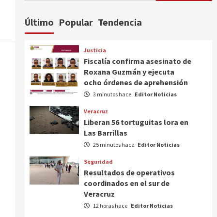
Último
Popular
Tendencia
Justicia
Fiscalía confirma asesinato de
Roxana Guzmán y ejecuta
ocho órdenes de aprehensión
3 minutos hace
Editor Noticias
Veracruz
Liberan 56 tortuguitas lora en
Las Barrillas
25 minutos hace
Editor Noticias
Seguridad
Resultados de operativos
coordinados en el sur de
Veracruz
12 horas hace
Editor Noticias