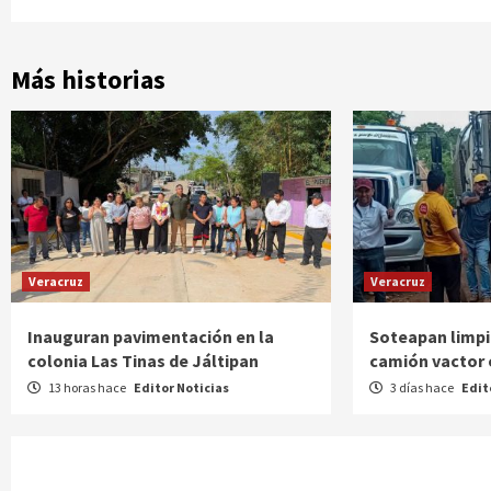
Más historias
Veracruz
Veracruz
Inauguran pavimentación en la
Soteapan limpi
colonia Las Tinas de Jáltipan
camión vactor 
13 horas hace
Editor Noticias
3 días hace
Edit