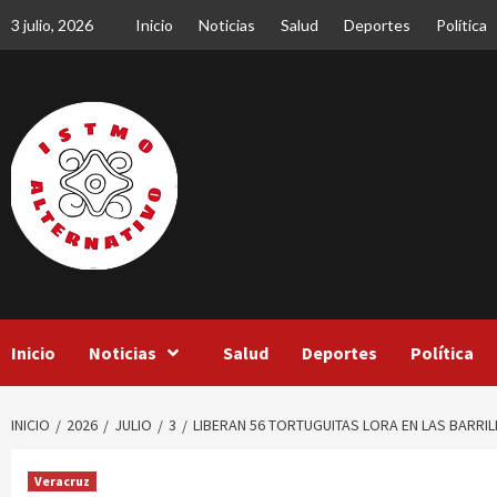
Saltar
3 julio, 2026
Inicio
Noticias
Salud
Deportes
Política
al
contenido
Inicio
Noticias
Salud
Deportes
Política
INICIO
2026
JULIO
3
LIBERAN 56 TORTUGUITAS LORA EN LAS BARRIL
Veracruz