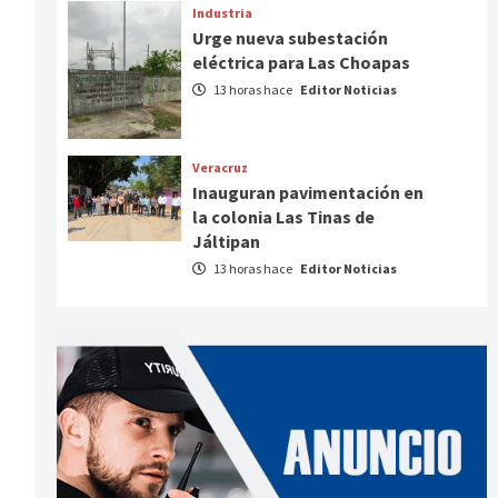
Industria
Urge nueva subestación
eléctrica para Las Choapas
13 horas hace
Editor Noticias
Veracruz
Inauguran pavimentación en
la colonia Las Tinas de
Jáltipan
13 horas hace
Editor Noticias