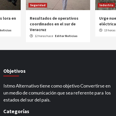
Seguridad
Industria
s lora en
Resultados de operativos
Urge nue
coordinados en el sur de
eléctric
Veracruz
Noticias
13 horas
12 horas hace
Editor Noticias
Objetivos
Istmo Alternativo tiene como objetivo Convertirse en
un medio de comunicación que sea referente para los
estados del sur del país.
Categorías