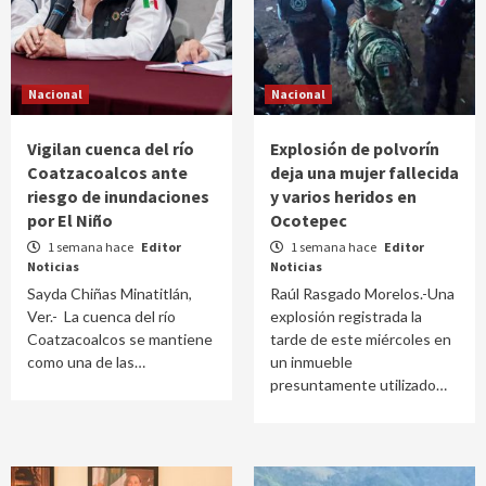
Nacional
Nacional
Vigilan cuenca del río
Explosión de polvorín
Coatzacoalcos ante
deja una mujer fallecida
riesgo de inundaciones
y varios heridos en
por El Niño
Ocotepec
1 semana hace
Editor
1 semana hace
Editor
Noticias
Noticias
Sayda Chiñas Minatitlán,
Raúl Rasgado Morelos.-Una
Ver.- La cuenca del río
explosión registrada la
Coatzacoalcos se mantiene
tarde de este miércoles en
como una de las…
un inmueble
presuntamente utilizado…