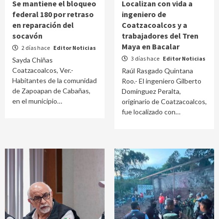
Se mantiene el bloqueo
Localizan con vida a
federal 180 por retraso
ingeniero de
en reparación del
Coatzacoalcos y a
socavón
trabajadores del Tren
Maya en Bacalar
2 días hace
Editor Noticias
3 días hace
Editor Noticias
Sayda Chiñas
Coatzacoalcos, Ver.-
Raúl Rasgado Quintana
Habitantes de la comunidad
Roo.- El ingeniero Gilberto
de Zapoapan de Cabañas,
Domínguez Peralta,
en el municipio…
originario de Coatzacoalcos,
fue localizado con…