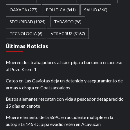
OAXACA
(277)
POLITICA
(841)
SALUD
(360)
SEGURIDAD
(1024)
TABASCO
(96)
TECNOLOGIA
(6)
VERACRUZ
(3167)
Últimas Noticias
Mueren dos trabajadores al caer pipa a barranco en acceso
al Pozo Krem‑1
Cateo en Las Gaviotas deja un detenido y aseguramiento de
armas y droga en Coatzacoalcos
Buzos alemanes rescatan con vida a pescador desaparecido
15 días en cenote
Muere elemento de la SSPC en accidente múltiple en la
autopista 145-D; pipa evadió retén en Acayucan