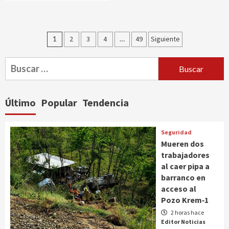
Paginación
1
2
3
4
…
49
Siguiente
de
Buscar:
entradas
Último
Popular
Tendencia
Seguridad
Mueren dos
trabajadores
al caer pipa a
barranco en
acceso al
Pozo Krem‑1
2 horas hace
Editor Noticias