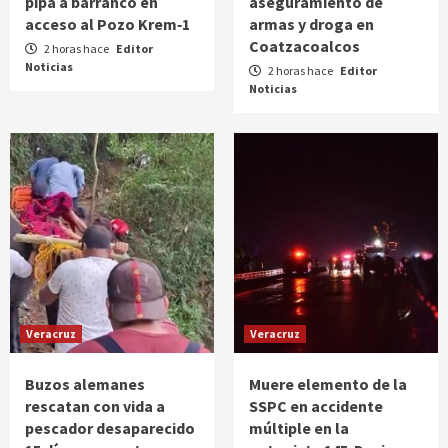
pipa a barranco en
aseguramiento de
acceso al Pozo Krem‑1
armas y droga en
Coatzacoalcos
2 horas hace
Editor
Noticias
2 horas hace
Editor
Noticias
Veracruz
Veracruz
Buzos alemanes
Muere elemento de la
rescatan con vida a
SSPC en accidente
pescador desaparecido
múltiple en la