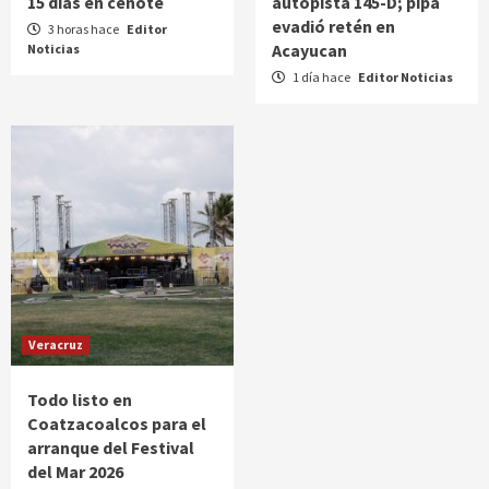
15 días en cenote
autopista 145-D; pipa
evadió retén en
3 horas hace
Editor
Acayucan
Noticias
1 día hace
Editor Noticias
Veracruz
Todo listo en
Coatzacoalcos para el
arranque del Festival
del Mar 2026