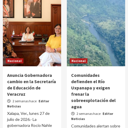
Nacional
Nacional
Anuncia Gobernadora
Comunidades
cambio en la Secretaría
defienden el Río
de Educación de
Uxpanapa y exigen
Veracruz
frenar la
sobreexplotación del
2 semanas hace
Editor
agua
Noticias
Xalapa, Ver., lunes 27 de
2 semanas hace
Editor
Noticias
julio de 2026.- La
gobernadora Rocío Nahle
Comunidades alertan sobre