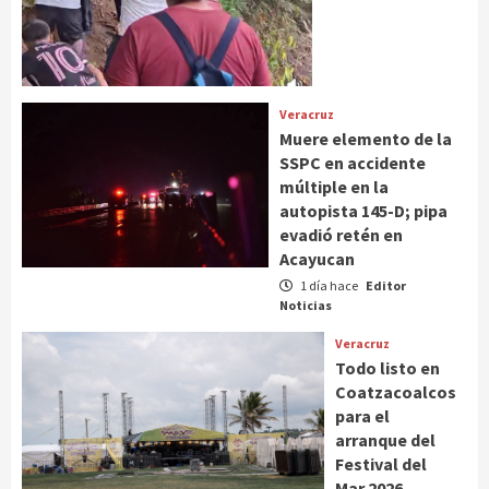
Veracruz
Muere elemento de la
SSPC en accidente
múltiple en la
autopista 145-D; pipa
evadió retén en
Acayucan
1 día hace
Editor
Noticias
Veracruz
Todo listo en
Coatzacoalcos
para el
arranque del
Festival del
Mar 2026