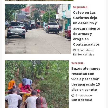
Seguridad
Cateo en Las
Gaviotas deja
un detenido y
aseguramiento
de armas y
droga en
Coatzacoalcos
2 horas hace
Editor Noticias
Veracruz
Buzos alemanes
rescatan con
vida a pescador
desaparecido 15
días en cenote
3 horas hace
Editor Noticias