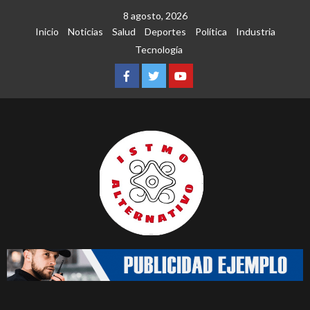
Saltar
8 agosto, 2026
al
Inicio
Noticias
Salud
Deportes
Política
Industria
contenido
Tecnología
Facebook
Twitter
Youtube