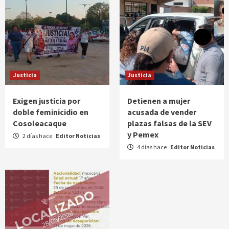
Justicia
Justicia
Exigen justicia por
Detienen a mujer
doble feminicidio en
acusada de vender
Cosoleacaque
plazas falsas de la SEV
y Pemex
2 días hace
Editor Noticias
4 días hace
Editor Noticias