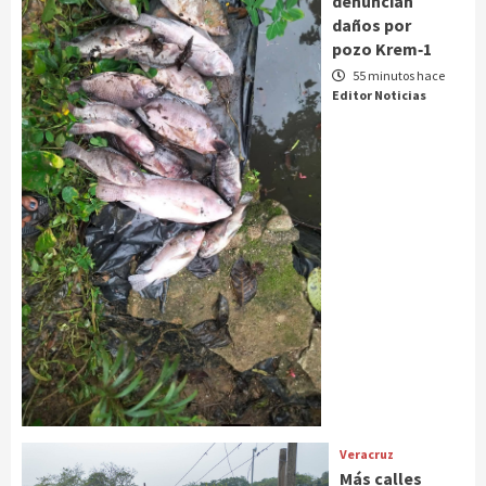
denuncian
daños por
pozo Krem‑1
55 minutos hace
Editor Noticias
Veracruz
Más calles