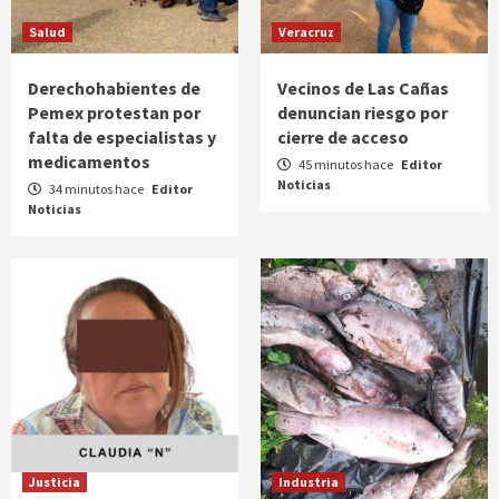
Salud
Veracruz
Derechohabientes de
Vecinos de Las Cañas
Pemex protestan por
denuncian riesgo por
falta de especialistas y
cierre de acceso
medicamentos
45 minutos hace
Editor
Noticias
34 minutos hace
Editor
Noticias
Justicia
Industria