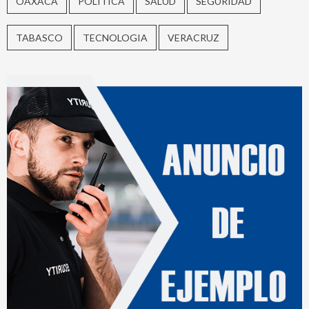
OAXACA
POLITICA
SALUD
SEGURIDAD
TABASCO
TECNOLOGIA
VERACRUZ