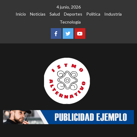
Saltar
4 junio, 2026
al
Inicio
Noticias
Salud
Deportes
Política
Industria
contenido
Tecnología
Facebook
Twitter
Youtube