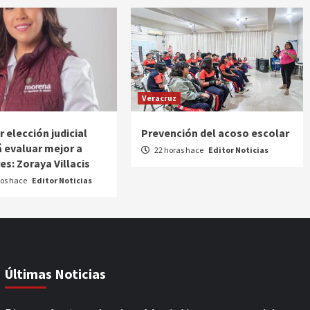
Veracruz
 elección judicial
Prevención del acoso escolar
á evaluar mejor a
22 horas hace
Editor Noticias
es: Zoraya Villacis
os hace
Editor Noticias
Últimas Noticias