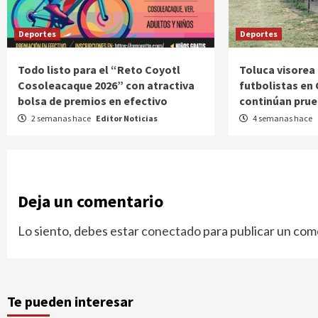
Deportes
Deportes
Todo listo para el “Reto Coyotl
Toluca visorea
Cosoleacaque 2026” con atractiva
futbolistas en
bolsa de premios en efectivo
continúan prue
2 semanas hace
Editor Noticias
4 semanas hace
Deja un comentario
Lo siento, debes estar
conectado
para publicar un com
Te pueden interesar