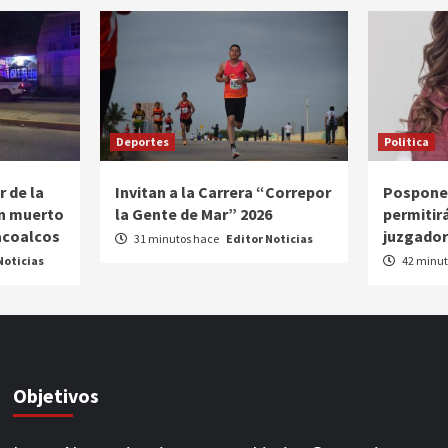
Deportes
Politica
 de la
Invitan a la Carrera “Correpor
Posponer
un muerto
la Gente de Mar” 2026
permitir
acoalcos
juzgador
31 minutos hace
Editor Noticias
Noticias
42 minut
Objetivos