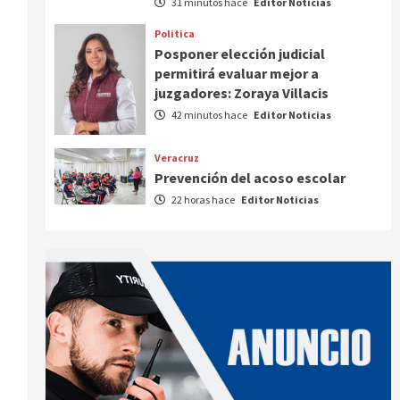
31 minutos hace
Editor Noticias
Politica
Posponer elección judicial
permitirá evaluar mejor a
juzgadores: Zoraya Villacis
42 minutos hace
Editor Noticias
Veracruz
Prevención del acoso escolar
22 horas hace
Editor Noticias