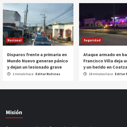
Nacional
Seguridad
Disparos frente a primaria en
Ataque armado en bar
Mundo Nuevo generan pánico
Francisco Villa deja 
y dejan un lesionado grave
y un herido en Coatz
1 minuto hace
Editor Noticias
18 minutos hace
Editor 
Misión