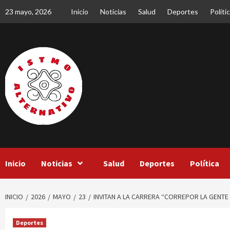
Saltar
23 mayo, 2026
Inicio
Noticias
Salud
Deportes
Políti
al
contenido
Inicio
Noticias
Salud
Deportes
Política
INICIO
2026
MAYO
23
INVITAN A LA CARRERA “CORREPOR LA GENTE
Deportes