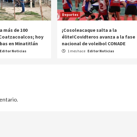
Deportes
 a más de 100
¡Cosoleacaque salta a la
 Coatzacoalcos; hoy
élite!Covidteros avanza a la fase
bas en Minatitlán
nacional de voleibol CONADE
Editor Noticias
1 mes hace
Editor Noticias
entario.