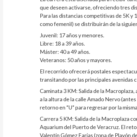
que deseen activarse, ofreciendo tres dist
Para las distancias competitivas de 5K y 1
como femenil) se distribuirán de la sigui
Juvenil: 17 años y menores.
Libre: 18 a 39 años.
Máster: 40 a 49 años.
Veteranos: 50 años y mayores.
El recorrido ofrecerá postales espectacu
transitando por las principales avenidas 
Caminata 3 KM: Salida de la Macroplaza, a
a la altura de la calle Amado Nervo (antes 
retorno en “U” para regresar por la misma 
Carrera 5 KM: Salida de la Macroplaza con
Aquarium del Puerto de Veracruz. El retorn
Valentín Gómez Farías (zona de Playón de