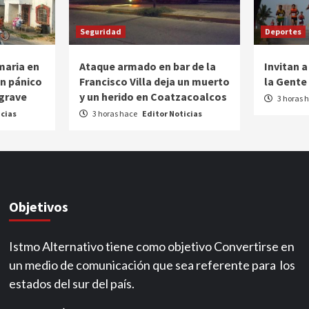
Seguridad
Deportes
maria en
Ataque armado en bar de la
Invitan 
n pánico
Francisco Villa deja un muerto
la Gente
 grave
y un herido en Coatzacoalcos
3 horas 
icias
3 horas hace
Editor Noticias
Objetivos
Istmo Alternativo tiene como objetivo Convertirse en
un medio de comunicación que sea referente para los
estados del sur del país.