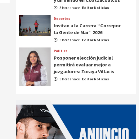
3 horas hace
Editor Noticias
Deportes
Invitan a la Carrera “Correpor
la Gente de Mar” 2026
3 horas hace
Editor Noticias
Politica
Posponer elección judicial
permitirá evaluar mejor a
juzgadores: Zoraya Villacis
3 horas hace
Editor Noticias