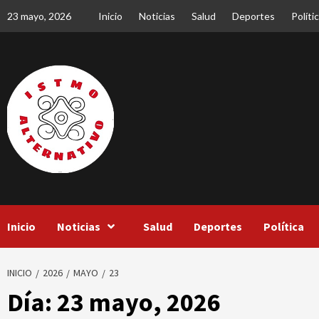
Saltar
23 mayo, 2026
Inicio
Noticias
Salud
Deportes
Políti
al
contenido
Inicio
Noticias
Salud
Deportes
Política
INICIO
2026
MAYO
23
Día:
23 mayo, 2026