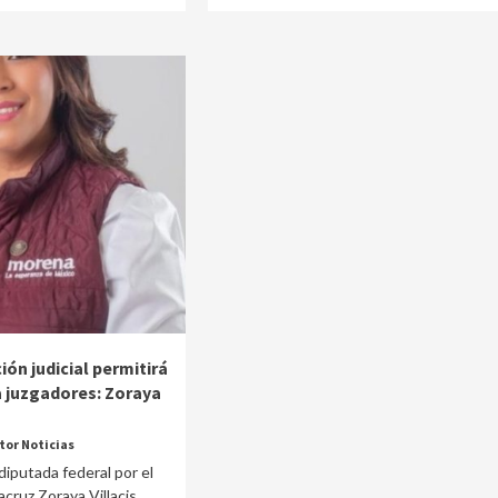
ón judicial permitirá
a juzgadores: Zoraya
tor Noticias
 diputada federal por el
acruz Zoraya Villacis