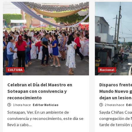
CULTURA
Nacional
Celebran el Día del Maestro en
Disparos frente
Soteapan con convivencia y
Mundo Nuevo g
reconocimiento
dejan un lesio
1 hora hace
Editor Noticias
2 horas hace
Edi
Soteapan, Ver. En un ambiente de
Sayda Chiñas Coa
convivencia y reconocimiento, este día se
congregación de 
llevó a cabo…
tarde de tensión