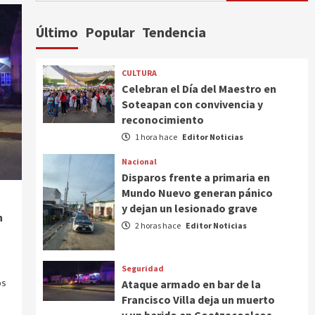
Último
Popular
Tendencia
CULTURA
Celebran el Día del Maestro en
Soteapan con convivencia y
reconocimiento
1 hora hace
Editor Noticias
Nacional
Disparos frente a primaria en
Mundo Nuevo generan pánico
y dejan un lesionado grave
n
2 horas hace
Editor Noticias
Seguridad
os
Ataque armado en bar de la
Francisco Villa deja un muerto
y un herido en Coatzacoalcos