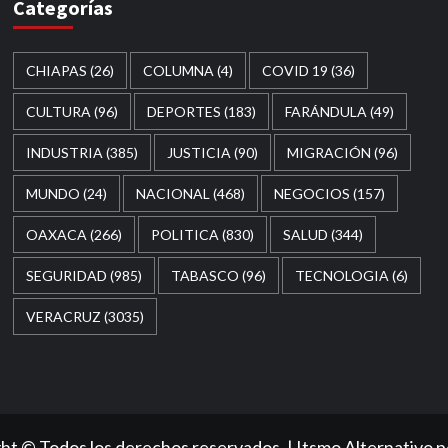
Categorías
CHIAPAS
(26)
COLUMNA
(4)
COVID 19
(36)
CULTURA
(96)
DEPORTES
(183)
FARÁNDULA
(49)
INDUSTRIA
(385)
JUSTICIA
(90)
MIGRACIÓN
(96)
MUNDO
(24)
NACIONAL
(468)
NEGOCIOS
(157)
OAXACA
(266)
POLITICA
(830)
SALUD
(344)
SEGURIDAD
(985)
TABASCO
(96)
TECNOLOGIA
(6)
VERACRUZ
(3035)
ht © Todos los derechos reservados.
|
Itsmo Alternativo
p