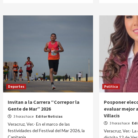
Deportes
Politica
Invitan a la Carrera “Correpor la
Posponer elecci
Gente de Mar” 2026
evaluar mejor 
Villacis
3 horas hace
Editor Noticias
3 horas hace
Edi
Veracruz, Ver.- En el marco de las
festividades del Festival del Mar 2026, la
Veracruz, Ver.- La
Capitanía…
distrito 12 de Ver