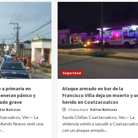
Seguridad
 a primaria en
Ataque armado en bar de la
eneran pánico y
Francisco Villa deja un muerto y u
nado grave
herido en Coatzacoalcos
tor Noticias
3 horas hace
Editor Noticias
tzacoalcos, Ver.— La
Sayda Chiñas Coatzacoalcos, Ver.— La
Mundo Nuevo vivió una
violencia volvió a sacudir a Coatzacoalc
 y…
con un ataque armado…