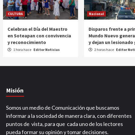
CULTURA
Nacional
Celebran el Día del Maestro
Disparos frente a pri
en Soteapan con convivencia
Mundo Nuevo genera
y reconocimiento
y dejan un lesionado
1 hora hace
Editor Noticias
2 horas hace
Editor Not
Misión
Somos un medio de Comunicación que buscamos
informar a la sociedad de manera clara, con diferentes
puntos de vista, para que cada uno de los lectores
pueda formar su opinión y tomar decisiones.