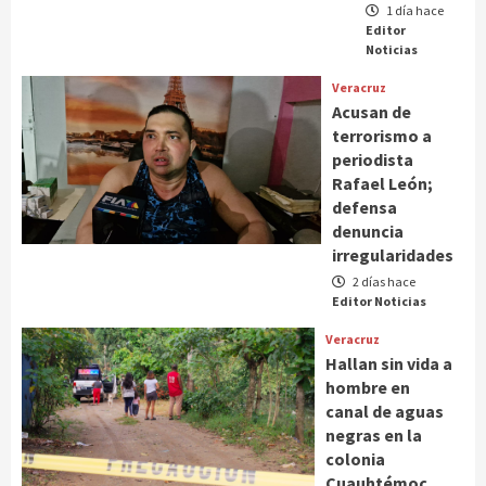
1 día hace
Editor
Noticias
Veracruz
Acusan de
terrorismo a
periodista
Rafael León;
defensa
denuncia
irregularidades
2 días hace
Editor Noticias
Veracruz
Hallan sin vida a
hombre en
canal de aguas
negras en la
colonia
Cuauhtémoc