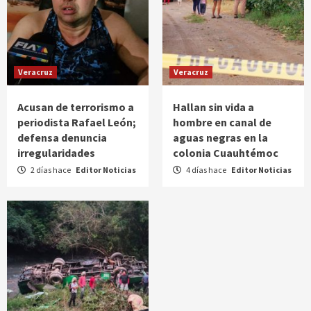
Veracruz
Veracruz
Acusan de terrorismo a
Hallan sin vida a
periodista Rafael León;
hombre en canal de
defensa denuncia
aguas negras en la
irregularidades
colonia Cuauhtémoc
2 días hace
Editor Noticias
4 días hace
Editor Noticias