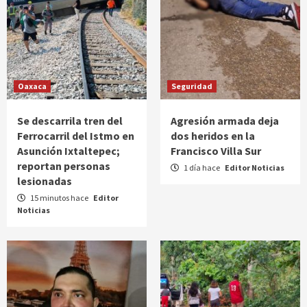
Oaxaca
Seguridad
Se descarrila tren del
Agresión armada deja
Ferrocarril del Istmo en
dos heridos en la
Asunción Ixtaltepec;
Francisco Villa Sur
reportan personas
1 día hace
Editor Noticias
lesionadas
15 minutos hace
Editor
Noticias