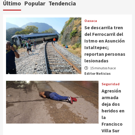
Último
Popular
Tendencia
Oaxaca
Se descarrila tren
del Ferrocarril del
Istmo en Asunción
Ixtaltepec;
reportan personas
lesionadas
15 minutos hace
Editor Noticias
Seguridad
Agresión
armada
deja dos
heridos en
la
Francisco
Villa Sur