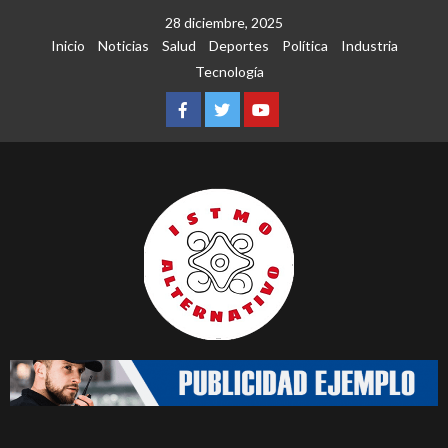
Saltar
28 diciembre, 2025
al
Inicio
Noticias
Salud
Deportes
Política
Industria
contenido
Tecnología
Facebook
Twitter
Youtube