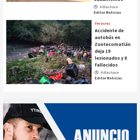
4 días hace
Editor Noticias
Veracruz
Accidente de
autobús en
Zontecomatlán
deja 19
lesionados y 8
fallecidos
4 días hace
Editor Noticias