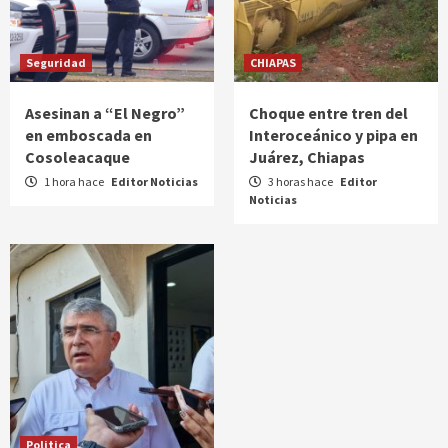
Seguridad
CHIAPAS
Asesinan a “El Negro”
Choque entre tren del
en emboscada en
Interoceánico y pipa en
Cosoleacaque
Juárez, Chiapas
1 hora hace
Editor Noticias
3 horas hace
Editor
Noticias
Politica