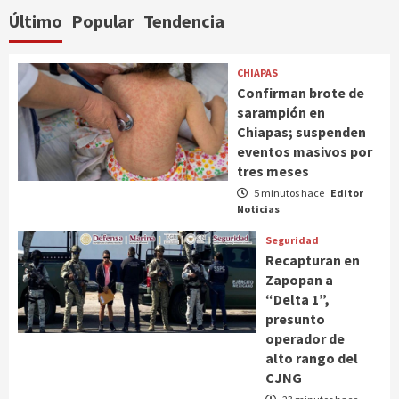
Último
Popular
Tendencia
CHIAPAS
Confirman brote de
sarampión en
Chiapas; suspenden
eventos masivos por
tres meses
5 minutos hace
Editor
Noticias
Seguridad
Recapturan en
Zapopan a
“Delta 1”,
presunto
operador de
alto rango del
CJNG