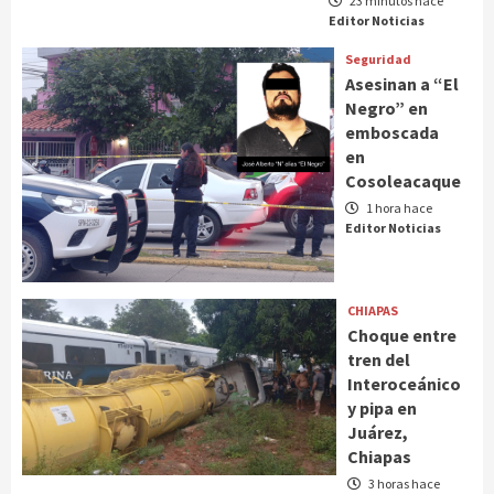
23 minutos hace
Editor Noticias
Seguridad
Asesinan a “El
Negro” en
emboscada
en
Cosoleacaque
1 hora hace
Editor Noticias
CHIAPAS
Choque entre
tren del
Interoceánico
y pipa en
Juárez,
Chiapas
3 horas hace