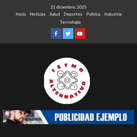
Saltar
21 diciembre, 2025
al
Inicio
Noticias
Salud
Deportes
Política
Industria
contenido
Tecnología
Facebook
Twitter
Youtube