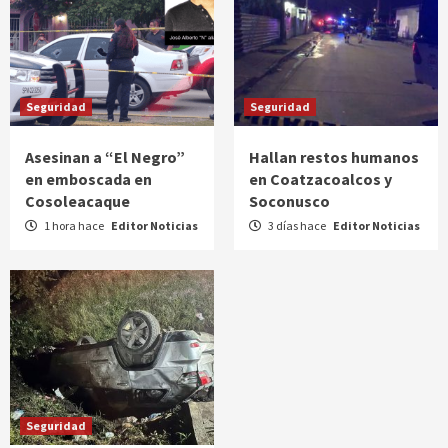
Seguridad
Seguridad
Asesinan a “El Negro”
Hallan restos humanos
en emboscada en
en Coatzacoalcos y
Cosoleacaque
Soconusco
1 hora hace
Editor Noticias
3 días hace
Editor Noticias
Seguridad