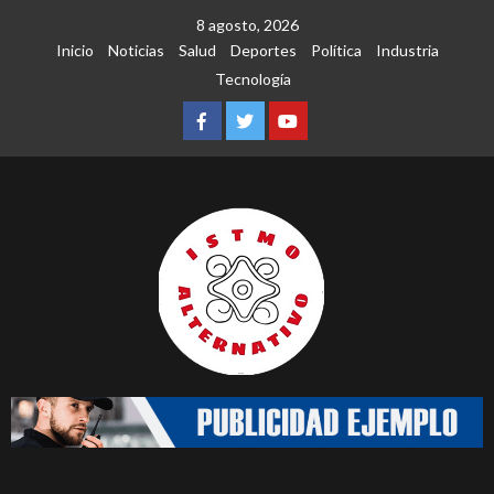
Saltar
8 agosto, 2026
al
Inicio
Noticias
Salud
Deportes
Política
Industria
contenido
Tecnología
Facebook
Twitter
Youtube