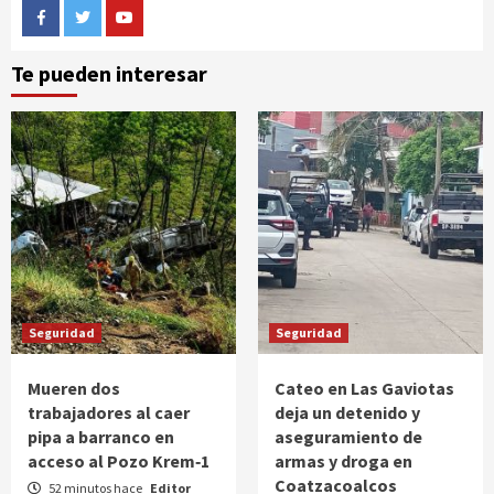
Facebook
Twitter
Youtube
Te pueden interesar
Seguridad
Seguridad
Mueren dos
Cateo en Las Gaviotas
trabajadores al caer
deja un detenido y
pipa a barranco en
aseguramiento de
acceso al Pozo Krem‑1
armas y droga en
Coatzacoalcos
52 minutos hace
Editor