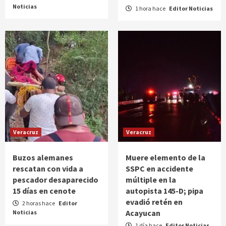
Noticias
1 hora hace
Editor Noticias
Veracruz
Veracruz
Buzos alemanes
Muere elemento de la
rescatan con vida a
SSPC en accidente
pescador desaparecido
múltiple en la
15 días en cenote
autopista 145-D; pipa
evadió retén en
2 horas hace
Editor
Acayucan
Noticias
1 día hace
Editor Noticias