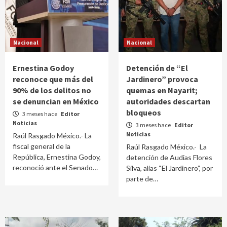
Nacional
Nacional
Ernestina Godoy
Detención de “El
reconoce que más del
Jardinero” provoca
90% de los delitos no
quemas en Nayarit;
se denuncian en México
autoridades descartan
bloqueos
3 meses hace
Editor
Noticias
3 meses hace
Editor
Noticias
Raúl Rasgado México.- La
fiscal general de la
Raúl Rasgado México.- La
República, Ernestina Godoy,
detención de Audias Flores
reconoció ante el Senado…
Silva, alias “El Jardinero”, por
parte de…