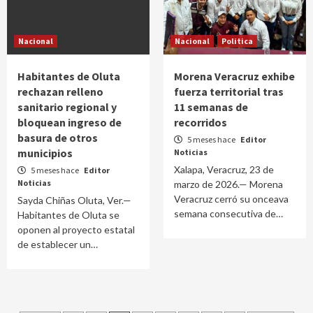
Nacional
Nacional
Politica
Habitantes de Oluta
Morena Veracruz exhibe
rechazan relleno
fuerza territorial tras
sanitario regional y
11 semanas de
bloquean ingreso de
recorridos
basura de otros
5 meses hace
Editor
municipios
Noticias
Xalapa, Veracruz, 23 de
5 meses hace
Editor
Noticias
marzo de 2026.— Morena
Veracruz cerró su onceava
Sayda Chiñas Oluta, Ver.—
semana consecutiva de…
Habitantes de Oluta se
oponen al proyecto estatal
de establecer un…