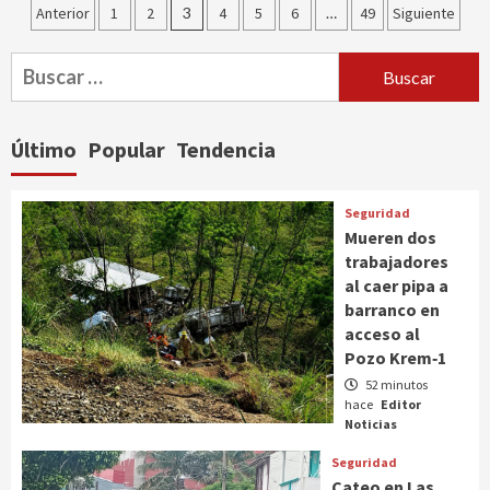
Paginación
Anterior
1
2
3
4
5
6
…
49
Siguiente
de
Buscar:
entradas
Último
Popular
Tendencia
Seguridad
Mueren dos
trabajadores
al caer pipa a
barranco en
acceso al
Pozo Krem‑1
52 minutos
hace
Editor
Noticias
Seguridad
Cateo en Las