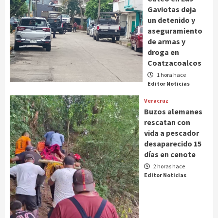
Gaviotas deja
un detenido y
aseguramiento
de armas y
droga en
Coatzacoalcos
1 hora hace
Editor Noticias
Veracruz
Buzos alemanes
rescatan con
vida a pescador
desaparecido 15
días en cenote
2 horas hace
Editor Noticias