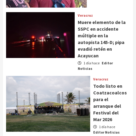
Veracruz
Muere elemento de la
SSPC en accidente
múltiple en la
autopista 145-D; pipa
evadió retén en
Acayucan
1 día hace
Editor
Noticias
Veracruz
Todo listo en
Coatzacoalcos
para el
arranque del
Festival del
Mar 2026
1 día hace
Editor Noticias