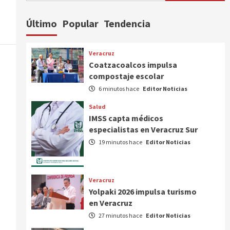
Último
Popular
Tendencia
Veracruz
Coatzacoalcos impulsa
compostaje escolar
6 minutos hace
Editor Noticias
Salud
IMSS capta médicos
especialistas en Veracruz Sur
19 minutos hace
Editor Noticias
Veracruz
Yolpaki 2026 impulsa turismo
en Veracruz
27 minutos hace
Editor Noticias