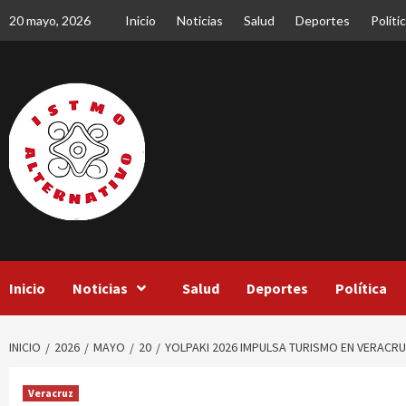
Saltar
20 mayo, 2026
Inicio
Noticias
Salud
Deportes
Políti
al
contenido
Inicio
Noticias
Salud
Deportes
Política
INICIO
2026
MAYO
20
YOLPAKI 2026 IMPULSA TURISMO EN VERACR
Veracruz