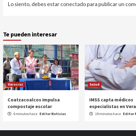
Lo siento, debes estar
conectado
para publicar un com
Te pueden interesar
Veracruz
Salud
Coatzacoalcos impulsa
IMSS capta médicos
compostaje escolar
especialistas en Vera
6 minutos hace
Editor Noticias
19 minutos hace
Editor 