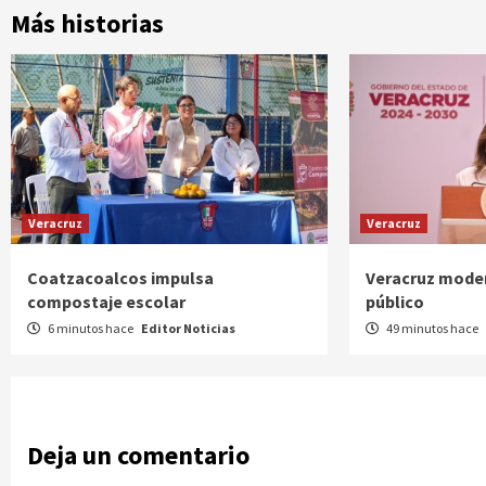
Más historias
Veracruz
Veracruz
Coatzacoalcos impulsa
Veracruz moder
compostaje escolar
público
6 minutos hace
Editor Noticias
49 minutos hace
Deja un comentario