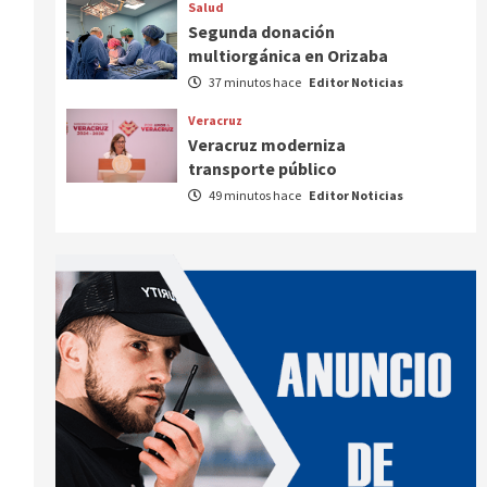
Salud
Segunda donación
multiorgánica en Orizaba
37 minutos hace
Editor Noticias
Veracruz
Veracruz moderniza
transporte público
49 minutos hace
Editor Noticias