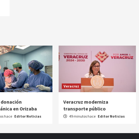
Veracruz
 donación
Veracruz moderniza
ánica en Orizaba
transporte público
os hace
Editor Noticias
49 minutos hace
Editor Noticias