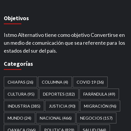
Objetivos
Istmo Alternativo tiene como objetivo Convertirse en
un medio de comunicación que sea referente para los
estados del sur del país.
Categorías
CHIAPAS
(26)
COLUMNA
(4)
COVID 19
(36)
CULTURA
(95)
DEPORTES
(182)
FARÁNDULA
(49)
INDUSTRIA
(385)
JUSTICIA
(90)
MIGRACIÓN
(96)
MUNDO
(24)
NACIONAL
(466)
NEGOCIOS
(157)
OAXACA
(266)
POLITICA
(829)
SALUD
(344)