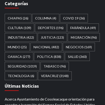
Categorías
CHIAPAS
(26)
COLUMNA
(4)
COVID 19
(36)
CULTURA
(109)
DEPORTES
(196)
FARÁNDULA
(49)
INDUSTRIA
(422)
JUSTICIA
(123)
MIGRACIÓN
(96)
MUNDO
(25)
NACIONAL
(482)
NEGOCIOS
(169)
OAXACA
(277)
POLITICA
(838)
SALUD
(360)
SEGURIDAD
(1019)
TABASCO
(96)
TECNOLOGIA
(6)
VERACRUZ
(3148)
Últimas Noticias
Acerca Ayuntamiento de Cosoleacaque orientación para
acceder a la pensión del Seguro Social de Estados Unidos