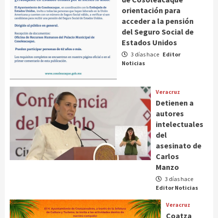
orientación para
acceder a la pensión
del Seguro Social de
Estados Unidos
3 días hace
Editor
Noticias
Veracruz
Detienen a
autores
intelectuales
del
asesinato de
Carlos
Manzo
3 días hace
Editor Noticias
Veracruz
Coatza