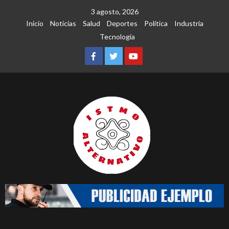
Saltar
3 agosto, 2026
al
Inicio
Noticias
Salud
Deportes
Política
Industria
contenido
Tecnología
Facebook
Twitter
Youtube