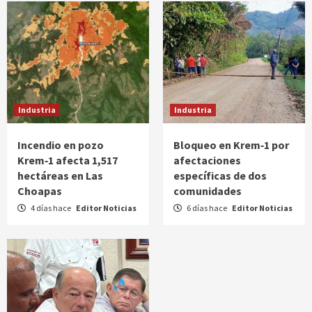
Industria
Industria
Incendio en pozo
Bloqueo en Krem‑1 por
Krem‑1 afecta 1,517
afectaciones
hectáreas en Las
específicas de dos
Choapas
comunidades
4 días hace
Editor Noticias
6 días hace
Editor Noticias