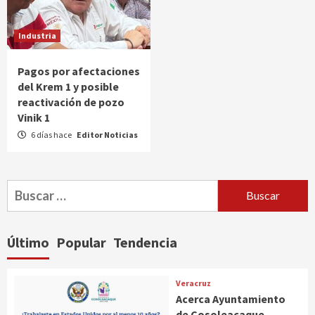
Industria
Pagos por afectaciones
del Krem 1 y posible
reactivación de pozo
Vinik 1
6 días hace
Editor Noticias
Buscar:
Último
Popular
Tendencia
Veracruz
Acerca Ayuntamiento
de Cosoleacaque