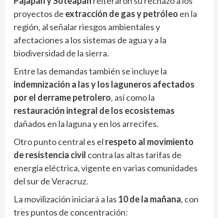
Pajapan y Soteapan
reiteraron su rechazo a los
proyectos de
extracción de gas y petróleo
en la
región, al señalar riesgos ambientales y
afectaciones a los sistemas de agua y a la
biodiversidad de la sierra.
Entre las demandas también se incluye la
indemnización a las y los laguneros afectados
por el derrame petrolero
, así como la
restauración integral de los ecosistemas
dañados en la laguna y en los arrecifes.
Otro punto central es el
respeto al movimiento
de resistencia civil
contra las altas tarifas de
energía eléctrica, vigente en varias comunidades
del sur de Veracruz.
La movilización iniciará a las
10 de la mañana
, con
tres puntos de concentración: