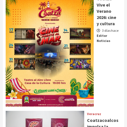
Vive el
Verano
2026: cine
y cultura
3 días hace
Editor
Noticias
Veracruz
Coatzacoalcos
impulsa la