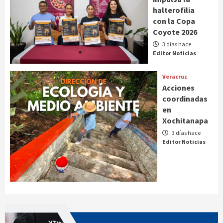
halterofilia
con la Copa
Coyote 2026
3 días hace
Editor Noticias
Veracruz
Acciones
coordinadas
en
Xochitanapa
3 días hace
Editor Noticias