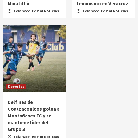
Minatitlán
feminismo en Veracruz
1 día hace
Editor Noticias
1 día hace
Editor Noticias
Deportes
Delfines de
Coatzacoalcos golea a
Montañeses FC y se
mantiene líder del
Grupo 3
1 día hace
Editor Noticias