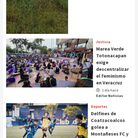
Justicia
Marea Verde
Totonacapan
exige
descentralizar
el feminismo
en Veracruz
1 día hace
Editor Noticias
Deportes
Delfines de
Coatzacoalcos
golea a
Montañeses FC y