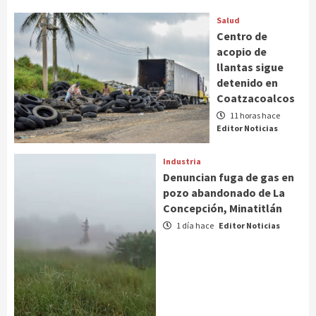
Salud
Centro de
acopio de
llantas sigue
detenido en
Coatzacoalcos
11 horas hace
Editor Noticias
Industria
Denuncian fuga de gas en
pozo abandonado de La
Concepción, Minatitlán
1 día hace
Editor Noticias