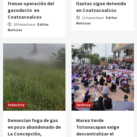
frenan operación del
llantas sigue detenido
gasoducto en
en Coatzacoalcos
Coatzacoalcos
11 horas hace
Editor
Noticias
10 horas hace
Editor
Noticias
Industria
Justicia
Denuncian fuga de gas
Marea Verde
en pozo abandonado de
Totonacapan exige
La Concepción,
descentralizar el