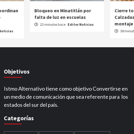
oordinan
Bloqueo en Minatitlán por
Cierre t
o
falta de luz en escuelas
Calzadas
montaje
22 minutos hace
Editor Noticias
Noticias
38 minut
Objetivos
Istmo Alternativo tiene como objetivo Convertirse en
un medio de comunicación que sea referente para los
estados del sur del país.
Categorías