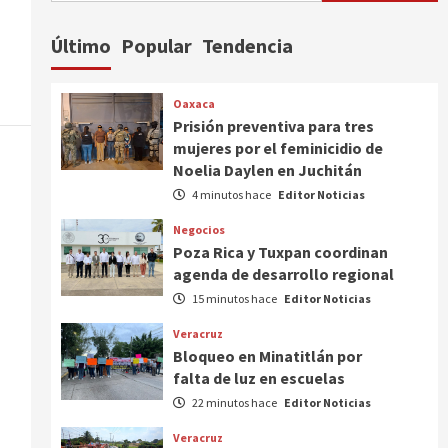
Último
Popular
Tendencia
Oaxaca
Prisión preventiva para tres
mujeres por el feminicidio de
Noelia Daylen en Juchitán
4 minutos hace
Editor Noticias
Negocios
Poza Rica y Tuxpan coordinan
agenda de desarrollo regional
15 minutos hace
Editor Noticias
Veracruz
Bloqueo en Minatitlán por
falta de luz en escuelas
22 minutos hace
Editor Noticias
Veracruz