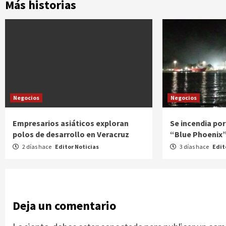
Más historias
Negocios
Negocios
Empresarios asiáticos exploran
Se incendia por
polos de desarrollo en Veracruz
“Blue Phoenix
2 días hace
Editor Noticias
3 días hace
Edit
Deja un comentario