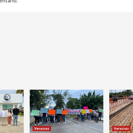
entario.
Veracruz
Veracruz