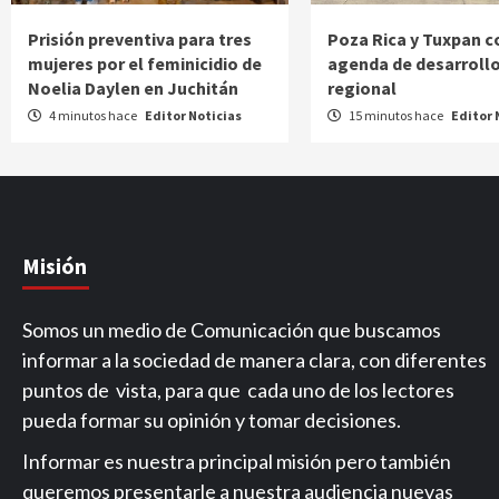
Prisión preventiva para tres
Poza Rica y Tuxpan c
mujeres por el feminicidio de
agenda de desarroll
Noelia Daylen en Juchitán
regional
4 minutos hace
Editor Noticias
15 minutos hace
Editor 
Misión
Somos un medio de Comunicación que buscamos
informar a la sociedad de manera clara, con diferentes
puntos de vista, para que cada uno de los lectores
pueda formar su opinión y tomar decisiones.
Informar es nuestra principal misión pero también
queremos presentarle a nuestra audiencia nuevas