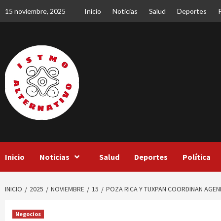
Saltar
15 noviembre, 2025
Inicio
Noticias
Salud
Deportes
P
al
contenido
Inicio
Noticias
Salud
Deportes
Política
INICIO
2025
NOVIEMBRE
15
POZA RICA Y TUXPAN COORDINAN AGEN
Negocios