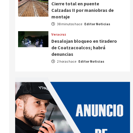
Cierre total en puente
Calzadas II por maniobras de
montaje
38 minutos hace
Editor Noticias
Veracruz
Desalojan bloqueo en tiradero
de Coatzacoalcos; habrá
denuncias
2 horas hace
Editor Noticias