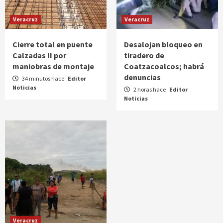
Veracruz
Veracruz
Cierre total en puente
Desalojan bloqueo en
Calzadas II por
tiradero de
maniobras de montaje
Coatzacoalcos; habrá
denuncias
34 minutos hace
Editor
Noticias
2 horas hace
Editor
Noticias
Veracruz