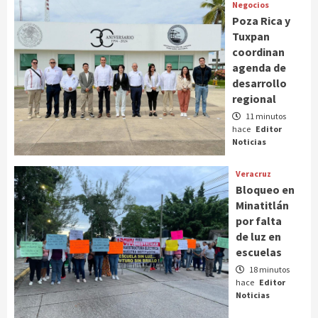
Negocios
Poza Rica y
Tuxpan
coordinan
agenda de
desarrollo
regional
11 minutos
hace
Editor
Noticias
Veracruz
Bloqueo en
Minatitlán
por falta
de luz en
escuelas
18 minutos
hace
Editor
Noticias