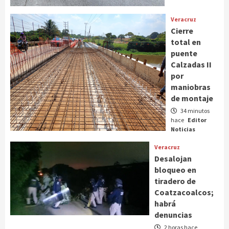
Veracruz
Cierre
total en
puente
Calzadas II
por
maniobras
de montaje
34 minutos
hace
Editor
Noticias
Veracruz
Desalojan
bloqueo en
tiradero de
Coatzacoalcos;
habrá
denuncias
2 horas hace