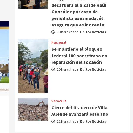
desafuera al alcalde Raúl
González por caso de
periodista asesinada; él
asegura que es inocente
19 horas hace
Editor Noticias
Nacional
Se mantiene el bloqueo
federal 180 por retraso en
reparación del socavón
20 horas hace
Editor Noticias
Veracruz
Cierre del tiradero de Villa
Allende avanzará este año
21 horas hace
Editor Noticias