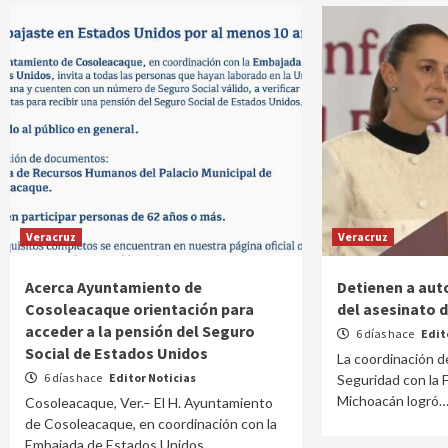
Veracruz
Veracruz
Acerca Ayuntamiento de
Detienen a aut
Cosoleacaque orientación para
del asesinato 
acceder a la pensión del Seguro
6 días hace
Edit
Social de Estados Unidos
La coordinación d
6 días hace
Editor Noticias
Seguridad con la F
Michoacán logró
Cosoleacaque, Ver.– El H. Ayuntamiento
de Cosoleacaque, en coordinación con la
Embajada de Estados Unidos,…