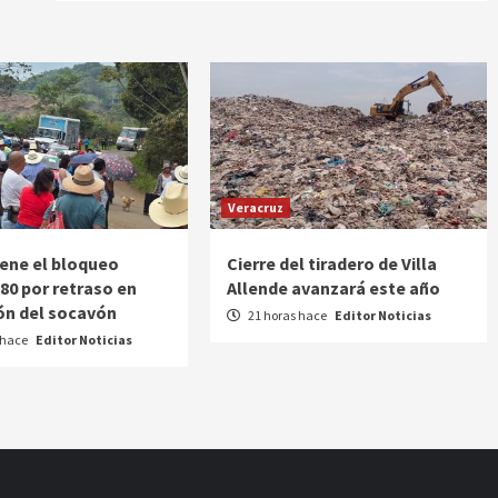
Veracruz
ene el bloqueo
Cierre del tiradero de Villa
180 por retraso en
Allende avanzará este año
ón del socavón
21 horas hace
Editor Noticias
 hace
Editor Noticias