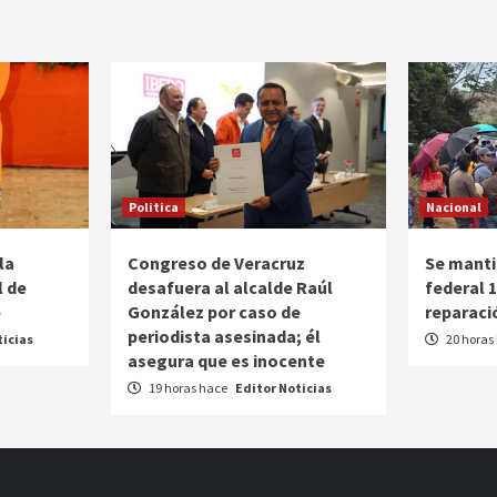
Politica
Nacional
la
Congreso de Veracruz
Se manti
l de
desafuera al alcalde Raúl
federal 
e
González por caso de
reparaci
periodista asesinada; él
ticias
20 horas
asegura que es inocente
19 horas hace
Editor Noticias