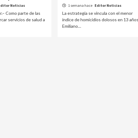
Editor Noticias
1 semana hace
Editor Noticias
r.– Como parte de las
La estrategia se vincula con el menor
car servicios de salud a
índice de homicidios dolosos en 13 años
Emiliano…