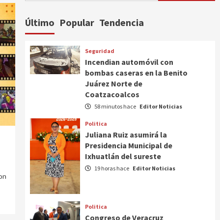
Último
Popular
Tendencia
Seguridad
Incendian automóvil con
bombas caseras en la Benito
Juárez Norte de
Coatzacoalcos
58 minutos hace
Editor Noticias
Politica
Juliana Ruiz asumirá la
Presidencia Municipal de
Ixhuatlán del sureste
19 horas hace
Editor Noticias
on
Politica
Congreso de Veracruz