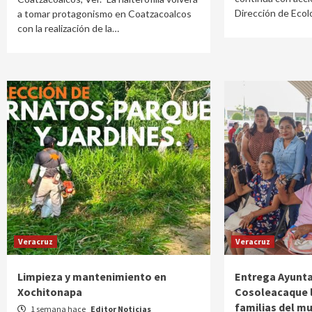
Dirección de Ecol
a tomar protagonismo en Coatzacoalcos
con la realización de la…
Veracruz
Veracruz
Limpieza y mantenimiento en
Entrega Ayunt
Xochitonapa
Cosoleacaque l
familias del mu
1 semana hace
Editor Noticias