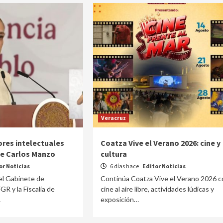
Veracruz
ores intelectuales
Coatza Vive el Verano 2026: cine y
de Carlos Manzo
cultura
or Noticias
6 días hace
Editor Noticias
el Gabinete de
Continúa Coatza Vive el Verano 2026 c
GR y la Fiscalía de
cine al aire libre, actividades lúdicas y
…
exposición…