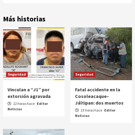
Más historias
Seguridad
Seguridad
Vinculan a “J1” por
Fatal accidente en la
extorsión agravada
Cosoleacaque–
Jáltipan: dos muertos
22 horas hace
Editor
Noticias
23 horas hace
Editor
Noticias