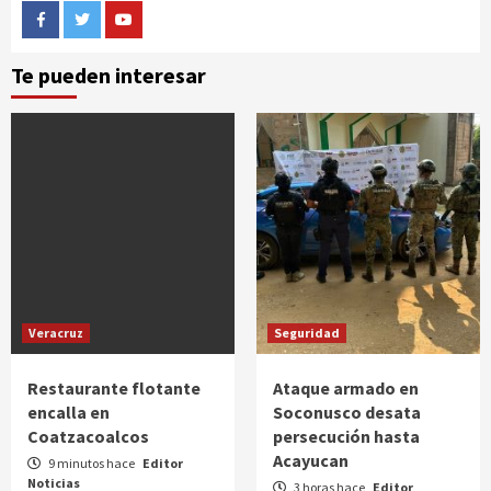
Facebook
Twitter
Youtube
Te pueden interesar
Veracruz
Seguridad
Restaurante flotante
Ataque armado en
encalla en
Soconusco desata
Coatzacoalcos
persecución hasta
Acayucan
9 minutos hace
Editor
Noticias
3 horas hace
Editor