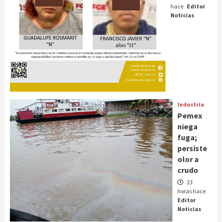
hace
Editor
Noticias
Industria
Pemex
niega
fuga;
persiste
olor a
crudo
23
horas hace
Editor
Noticias