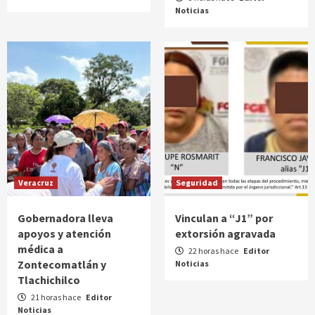
Noticias
Veracruz
Seguridad
Gobernadora lleva
Vinculan a “J1” por
apoyos y atención
extorsión agravada
médica a
22 horas hace
Editor
Zontecomatlán y
Noticias
Tlachichilco
21 horas hace
Editor
Noticias