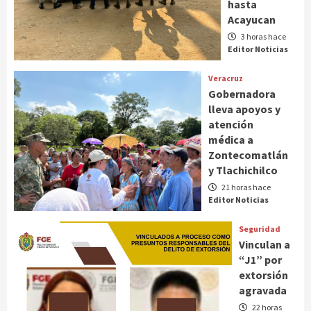
hasta
Acayucan
3 horas hace
Editor Noticias
Veracruz
Gobernadora
lleva apoyos y
atención
médica a
Zontecomatlán
y Tlachichilco
21 horas hace
Editor Noticias
Seguridad
Vinculan a
“J1” por
extorsión
agravada
22 horas