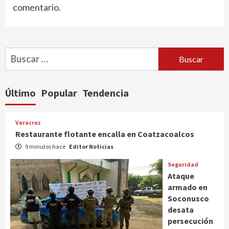
comentario.
Buscar:
Último
Popular
Tendencia
Veracruz
Restaurante flotante encalla en Coatzacoalcos
9 minutos hace
Editor Noticias
Seguridad
Ataque
armado en
Soconusco
desata
persecución