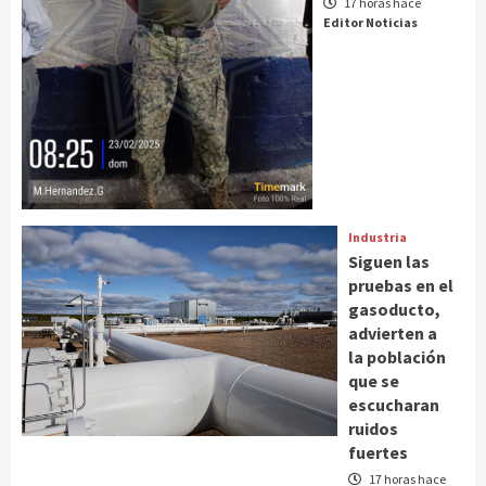
17 horas hace
Editor Noticias
Industria
Siguen las
pruebas en el
gasoducto,
advierten a
la población
que se
escucharan
ruidos
fuertes
17 horas hace