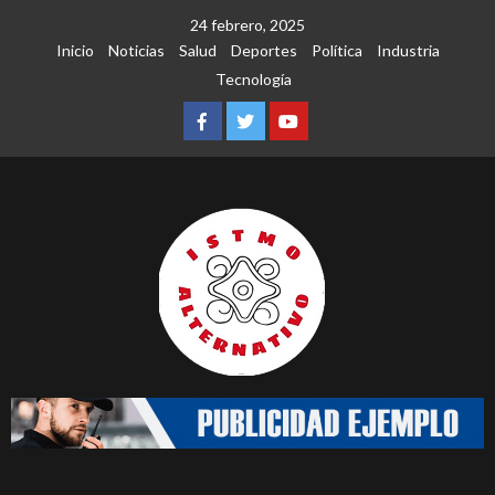
Saltar
24 febrero, 2025
al
Inicio
Noticias
Salud
Deportes
Política
Industria
contenido
Tecnología
Facebook
Twitter
Youtube