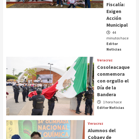
Fiscalía:
Exigen
Acción
Municipal
44
minutos hace
Editor
Noticias
Veracruz
Cosoleacaque
conmemora
con orgullo el
Día de la
Bandera
1 hora hace
Editor Noticias
Veracruz
Alumnos del
Cobaev de