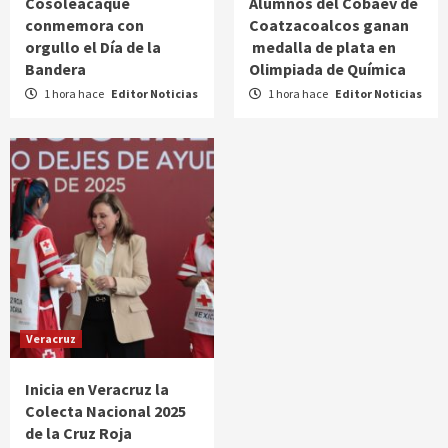
Cosoleacaque
Alumnos del Cobaev de
conmemora con
Coatzacoalcos ganan
orgullo el Día de la
medalla de plata en
Bandera
Olimpiada de Química
1 hora hace
Editor Noticias
1 hora hace
Editor Noticias
Veracruz
Inicia en Veracruz la
Colecta Nacional 2025
de la Cruz Roja