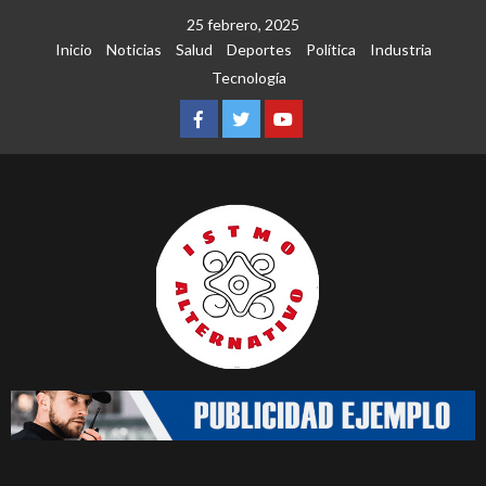
Saltar
25 febrero, 2025
al
Inicio
Noticias
Salud
Deportes
Política
Industria
contenido
Tecnología
Facebook
Twitter
Youtube