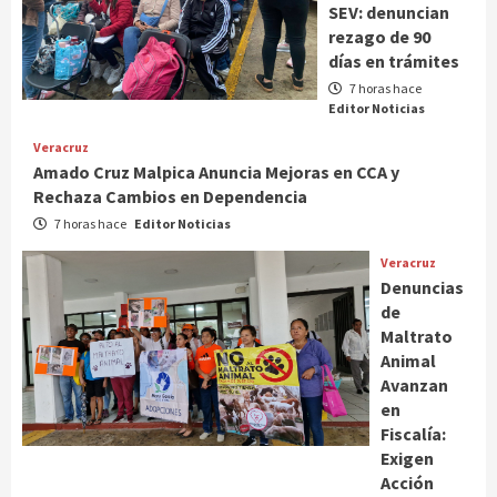
SEV: denuncian
rezago de 90
días en trámites
7 horas hace
Editor Noticias
Veracruz
Amado Cruz Malpica Anuncia Mejoras en CCA y
Rechaza Cambios en Dependencia
7 horas hace
Editor Noticias
Veracruz
Denuncias
de
Maltrato
Animal
Avanzan
en
Fiscalía:
Exigen
Acción