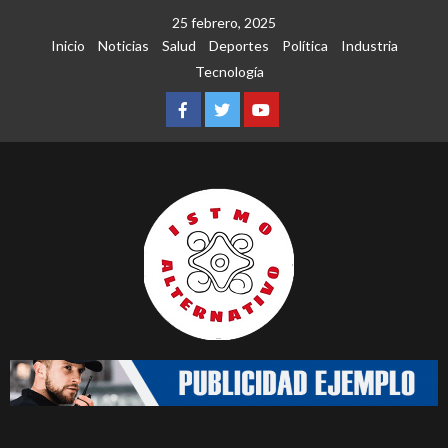
Saltar
25 febrero, 2025
al
Inicio
Noticias
Salud
Deportes
Política
Industria
contenido
Tecnología
Facebook
Twitter
Youtube