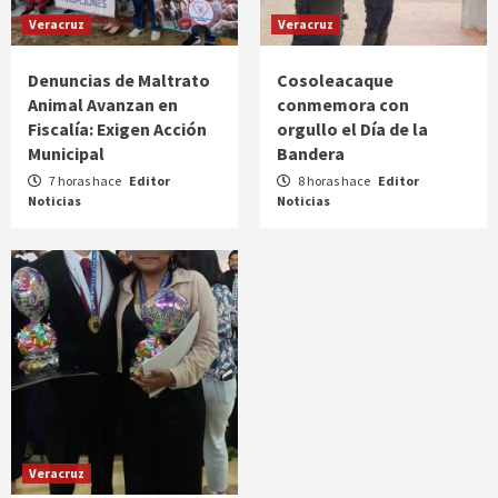
Veracruz
Veracruz
Denuncias de Maltrato
Cosoleacaque
Animal Avanzan en
conmemora con
Fiscalía: Exigen Acción
orgullo el Día de la
Municipal
Bandera
7 horas hace
Editor
8 horas hace
Editor
Noticias
Noticias
Veracruz