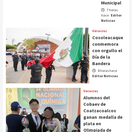
Municipal
7 horas
hace
Editor
Noticias
Veracruz
Cosoleacaque
conmemora
con orgullo el
Día de la
Bandera
8 horas hace
Editor Noticias
Veracruz
Alumnos del
Cobaev de
Coatzacoalcos
ganan medalla de
plata en
Olimpiada de