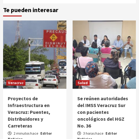
Te pueden interesar
Veracruz
Salud
Proyectos de
Se reúnen autoridades
Infraestructura en
del IMSS Veracruz Sur
Veracruz: Puentes,
con pacientes
Distribuidores y
oncológicos del HGZ
Carreteras
No. 36
2 minutos hace
Editor
3 horas hace
Editor
Noticias
Noticias