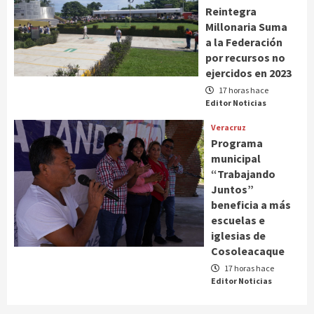
Reintegra
Millonaria Suma
a la Federación
por recursos no
ejercidos en 2023
17 horas hace
Editor Noticias
Veracruz
Programa
municipal
“Trabajando
Juntos”
beneficia a más
escuelas e
iglesias de
Cosoleacaque
17 horas hace
Editor Noticias