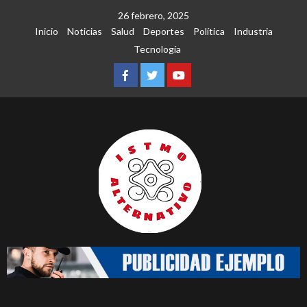
Saltar
26 febrero, 2025
al
Inicio
Noticias
Salud
Deportes
Política
Industria
contenido
Tecnología
Facebook
Twitter
Youtube