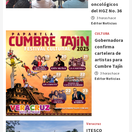
oncológicos
del HGZ No. 36
3 horas hace
Editor Noticias
CULTURA
Gobernadora
confirma
cartelera de
artistas para
Cumbre Tajín
3 horas hace
Editor Noticias
Veracruz
ITESCO