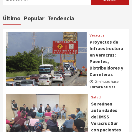
Último
Popular
Tendencia
Veracruz
Proyectos de
Infraestructura
en Veracruz:
Puentes,
Distribuidores y
Carreteras
2 minutos hace
Editor Noticias
Salud
Se reúnen
autoridades
del IMSS
Veracruz Sur
con pacientes