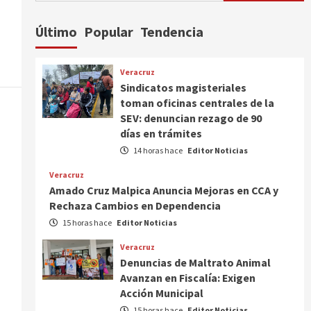
Último
Popular
Tendencia
Veracruz
Sindicatos magisteriales
toman oficinas centrales de la
SEV: denuncian rezago de 90
días en trámites
14 horas hace
Editor Noticias
Veracruz
Amado Cruz Malpica Anuncia Mejoras en CCA y
Rechaza Cambios en Dependencia
15 horas hace
Editor Noticias
Veracruz
Denuncias de Maltrato Animal
Avanzan en Fiscalía: Exigen
Acción Municipal
15 horas hace
Editor Noticias