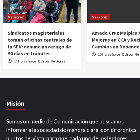
Veracruz
Veracruz
Sindicatos magisteriales
Amado Cruz Malpica 
toman oficinas centrales de
Mejoras en CCA y Re
la SEV: denuncian rezago de
Cambios en Depende
90 días en trámites
15 horas hace
Editor No
14 horas hace
Editor Noticias
Misión
Somos un medio de Comunicación que buscamos
informar a la sociedad de manera clara, con diferentes
puntos de vista, para que cada uno de los lectores