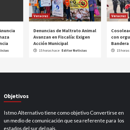
Veracruz
Veracruz
Anuncia
Denuncias de Maltrato Animal
Cosolea
chaza
Avanzan en Fiscalía: Exigen
con orgul
ncia
Acción Municipal
Bandera
ticias
15 horas hace
Editor Noticias
15 horas
Objetivos
Istmo Alternativo tiene como objetivo Convertirse en
un medio de comunicación que sea referente para los
estados del sur del país.