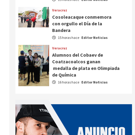
Veracruz
Cosoleacaque conmemora
con orgullo el Día de la
Bandera
15 horas hace
Editor Noticias
Veracruz
Alumnos del Cobaev de
Coatzacoalcos ganan
medalla de plata en Olimpiada
de Química
16 horas hace
Editor Noticias