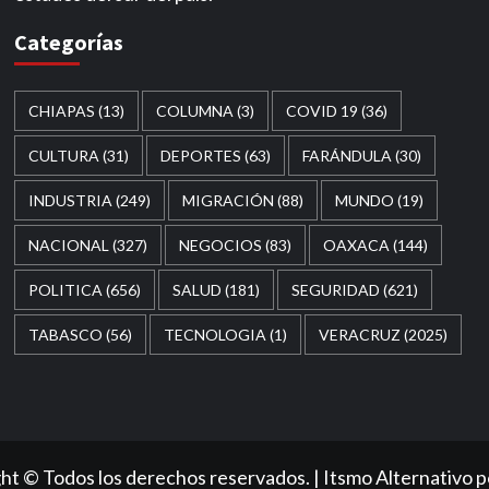
Categorías
CHIAPAS
(13)
COLUMNA
(3)
COVID 19
(36)
CULTURA
(31)
DEPORTES
(63)
FARÁNDULA
(30)
INDUSTRIA
(249)
MIGRACIÓN
(88)
MUNDO
(19)
NACIONAL
(327)
NEGOCIOS
(83)
OAXACA
(144)
POLITICA
(656)
SALUD
(181)
SEGURIDAD
(621)
TABASCO
(56)
TECNOLOGIA
(1)
VERACRUZ
(2025)
ht © Todos los derechos reservados.
|
Itsmo Alternativo
p