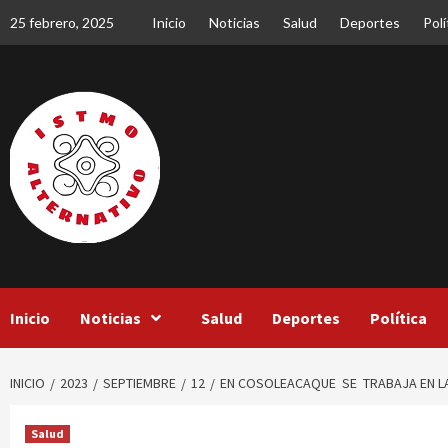
Saltar
25 febrero, 2025
Inicio
Noticias
Salud
Deportes
Polí
al
contenido
Inicio
Noticias
Salud
Deportes
Política
INICIO
2023
SEPTIEMBRE
12
EN COSOLEACAQUE SE TRABAJA EN LA
Salud