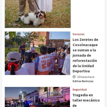
Veracruz
Los Zeretes de
Cosoleacaque
se suman a la
jornada de
reforestación
de la Unidad
Deportiva
15 horas hace
Editor Noticias
Seguridad
Tragedia en
taller mecánico
de