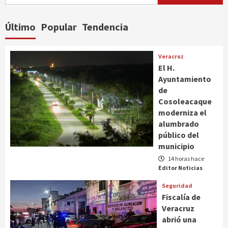
Último
Popular
Tendencia
Veracruz
El H.
Ayuntamiento
de
Cosoleacaque
moderniza el
alumbrado
público del
municipio
14 horas hace
Editor Noticias
Seguridad
Fiscalía de
Veracruz
abrió una