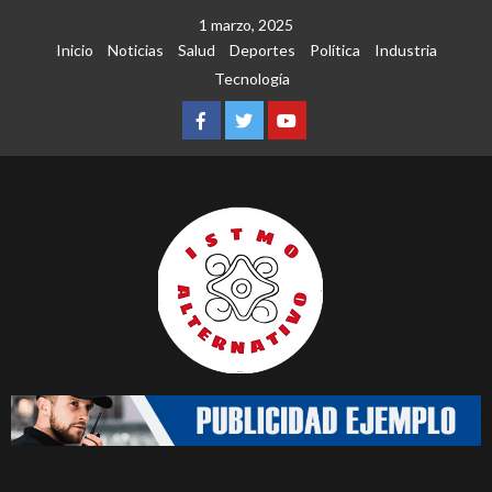
Saltar
1 marzo, 2025
al
Inicio
Noticias
Salud
Deportes
Política
Industria
contenido
Tecnología
Facebook
Twitter
Youtube