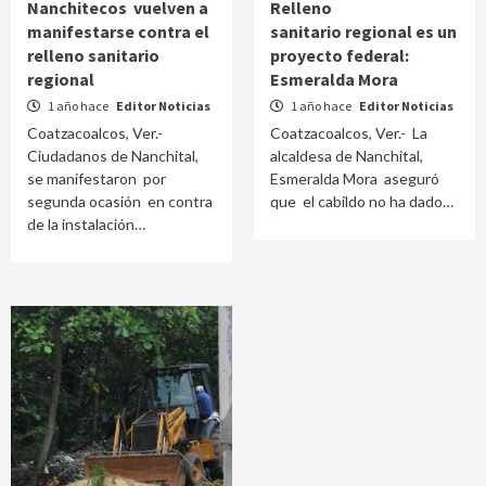
Nanchitecos vuelven a
Relleno
manifestarse contra el
sanitario regional es un
relleno sanitario
proyecto federal:
regional
Esmeralda Mora
1 año hace
Editor Noticias
1 año hace
Editor Noticias
Coatzacoalcos, Ver.-
Coatzacoalcos, Ver.- La
Ciudadanos de Nanchital,
alcaldesa de Nanchital,
se manifestaron por
Esmeralda Mora aseguró
segunda ocasión en contra
que el cabildo no ha dado…
de la instalación…