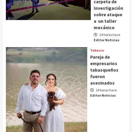
carpeta de
Investigación
sobre ataque
a un taller
mecánico
14 horas hace
Editor Noticias
Tabasco
Pareja de
empresarios
tabasqueños
fueron
asesinados
14 horas hace
Editor Noticias