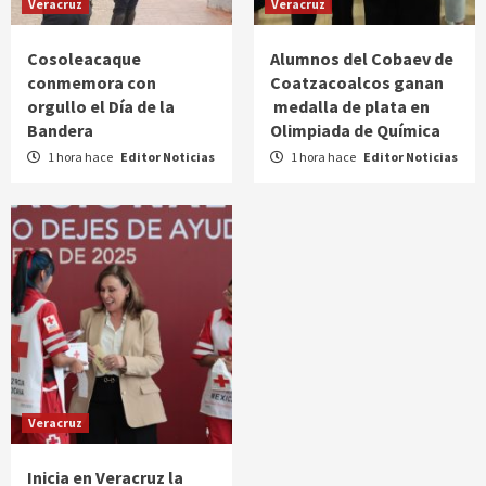
Veracruz
Veracruz
Cosoleacaque
Alumnos del Cobaev de
conmemora con
Coatzacoalcos ganan
orgullo el Día de la
medalla de plata en
Bandera
Olimpiada de Química
1 hora hace
Editor Noticias
1 hora hace
Editor Noticias
Veracruz
Inicia en Veracruz la