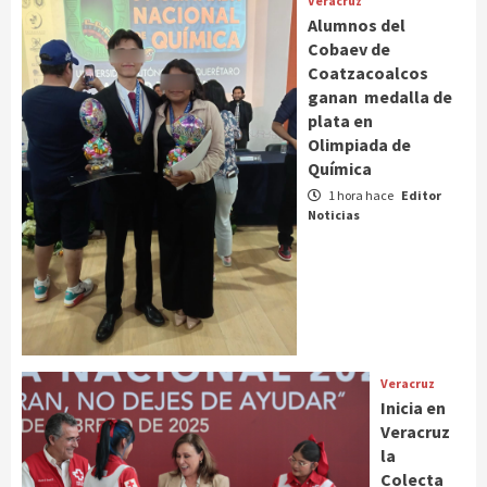
Veracruz
Alumnos del
Cobaev de
Coatzacoalcos
ganan medalla de
plata en
Olimpiada de
Química
1 hora hace
Editor
Noticias
Veracruz
Inicia en
Veracruz
la
Colecta