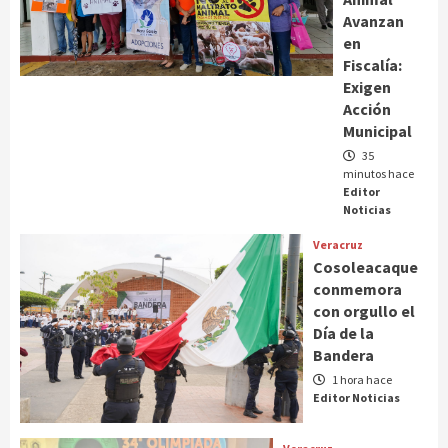
Avanzan
en
Fiscalía:
Exigen
Acción
Municipal
35
minutos hace
Editor
Noticias
Veracruz
Cosoleacaque
conmemora
con orgullo el
Día de la
Bandera
1 hora hace
Editor Noticias