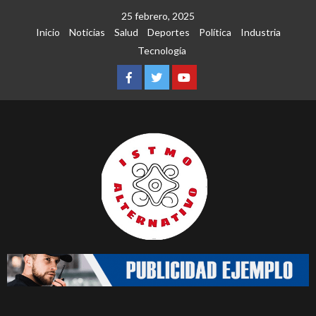
Saltar
25 febrero, 2025
al
Inicio
Noticias
Salud
Deportes
Política
Industria
contenido
Tecnología
Facebook
Twitter
Youtube