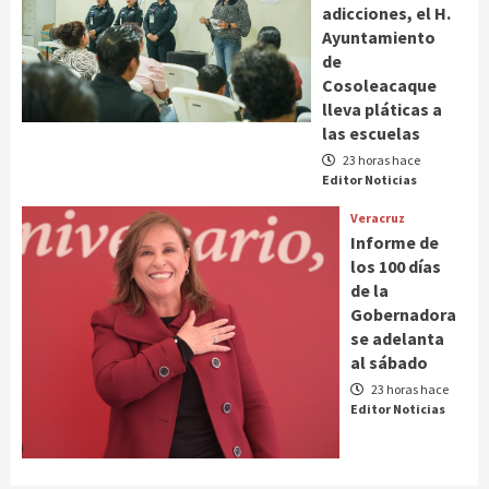
adicciones, el H.
Ayuntamiento
de
Cosoleacaque
lleva pláticas a
las escuelas
23 horas hace
Editor Noticias
Veracruz
Informe de
los 100 días
de la
Gobernadora
se adelanta
al sábado
23 horas hace
Editor Noticias