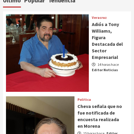
Último
Popular
Tendencia
Veracruz
Adiós a Tony
Williams,
Figura
Destacada del
Sector
Empresarial
14 horas hace
Editor Noticias
Politica
Cheva señala que no
fue notificada de
encuesta realizada
en Morena
15 horas hace
Editor