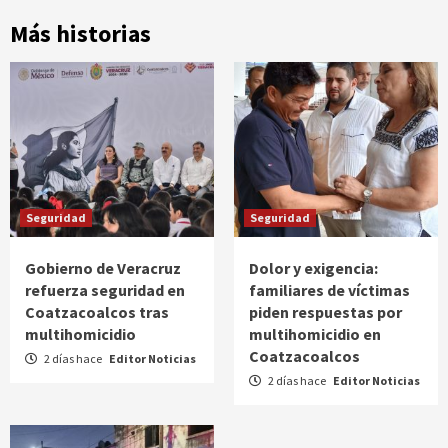
Más historias
Seguridad
Seguridad
Gobierno de Veracruz
Dolor y exigencia:
refuerza seguridad en
familiares de víctimas
Coatzacoalcos tras
piden respuestas por
multihomicidio
multihomicidio en
Coatzacoalcos
2 días hace
Editor Noticias
2 días hace
Editor Noticias