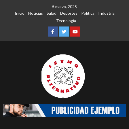
Saltar
5 marzo, 2025
al
Inicio
Noticias
Salud
Deportes
Política
Industria
contenido
Tecnología
Facebook
Twitter
Youtube