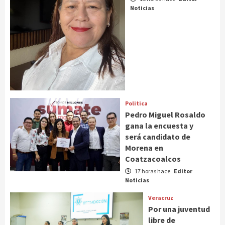
Noticias
Politica
Pedro Miguel Rosaldo
gana la encuesta y
será candidato de
Morena en
Coatzacoalcos
17 horas hace
Editor
Noticias
Veracruz
Por una juventud
libre de