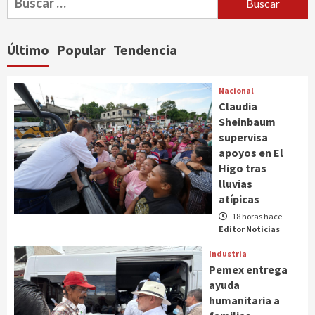
entradas
Último
Popular
Tendencia
Nacional
Claudia
Sheinbaum
supervisa
apoyos en El
Higo tras
lluvias
atípicas
18 horas hace
Editor Noticias
Industria
Pemex entrega
ayuda
humanitaria a