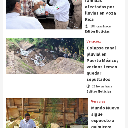
familias
afectadas por
lluvias en Poza
Rica
18 horas hace
Editor Noticias
Veracruz
Colapsa canal
pluvial en
Puerto México;
vecinos temen
quedar
sepultados
21 horas hace
Editor Noticias
Veracruz
Mundo Nuevo
sigue
expuesto a
químicos;