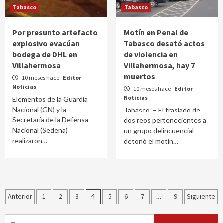
Tabasco
Tabasco
Por presunto artefacto
Motín en Penal de
explosivo evacúan
Tabasco desató actos
bodega de DHL en
de violencia en
Villahermosa
Villahermosa, hay 7
muertos
10 meses hace
Editor
Noticias
10 meses hace
Editor
Noticias
Elementos de la Guardia
Nacional (GN) y la
Tabasco. – El traslado de
Secretaría de la Defensa
dos reos pertenecientes a
Nacional (Sedena)
un grupo delincuencial
realizaron…
detonó el motín…
Paginación
Anterior
1
2
3
4
5
6
7
…
9
Siguiente
de
Buscar: