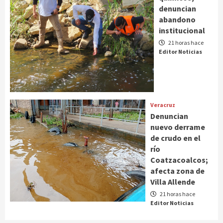
denuncian
abandono
institucional
21 horas hace
Editor Noticias
Veracruz
Denuncian
nuevo derrame
de crudo en el
río
Coatzacoalcos;
afecta zona de
Villa Allende
21 horas hace
Editor Noticias