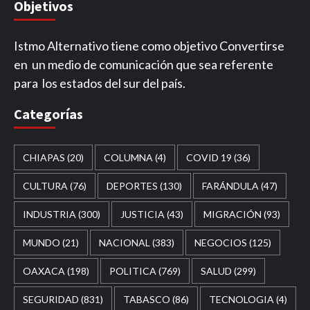
Objetivos
Istmo Alternativo tiene como objetivo Convertirse
en un medio de comunicación que sea referente
para los estados del sur del país.
Categorías
CHIAPAS
(20)
COLUMNA
(4)
COVID 19
(36)
CULTURA
(76)
DEPORTES
(130)
FARÁNDULA
(47)
INDUSTRIA
(300)
JUSTICIA
(43)
MIGRACIÓN
(93)
MUNDO
(21)
NACIONAL
(383)
NEGOCIOS
(125)
OAXACA
(198)
POLITICA
(769)
SALUD
(299)
SEGURIDAD
(831)
TABASCO
(86)
TECNOLOGIA
(4)