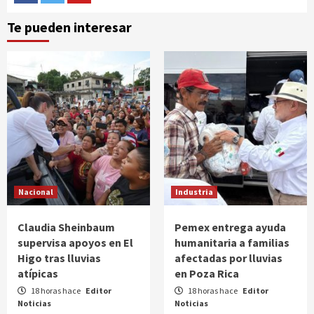
Facebook
Twitter
Youtube
Te pueden interesar
Nacional
Industria
Claudia Sheinbaum
Pemex entrega ayuda
supervisa apoyos en El
humanitaria a familias
Higo tras lluvias
afectadas por lluvias
atípicas
en Poza Rica
18 horas hace
Editor
18 horas hace
Editor
Noticias
Noticias