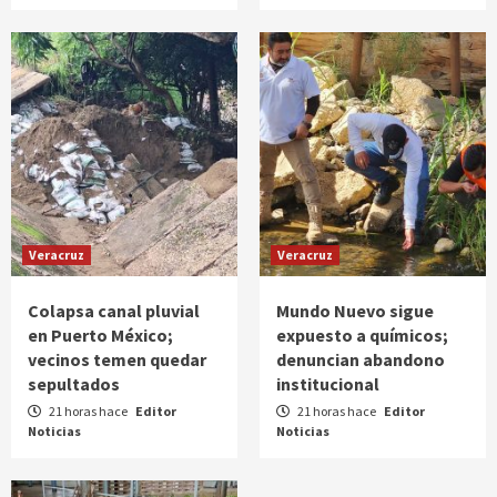
Veracruz
Veracruz
Colapsa canal pluvial
Mundo Nuevo sigue
en Puerto México;
expuesto a químicos;
vecinos temen quedar
denuncian abandono
sepultados
institucional
21 horas hace
Editor
21 horas hace
Editor
Noticias
Noticias