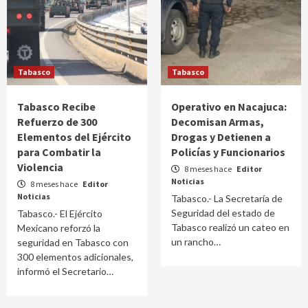
Tabasco
Tabasco
Tabasco Recibe
Operativo en Nacajuca:
Refuerzo de 300
Decomisan Armas,
Elementos del Ejército
Drogas y Detienen a
para Combatir la
Policías y Funcionarios
Violencia
8 meses hace
Editor
Noticias
8 meses hace
Editor
Noticias
Tabasco.- La Secretaría de
Seguridad del estado de
Tabasco.- El Ejército
Tabasco realizó un cateo en
Mexicano reforzó la
un rancho…
seguridad en Tabasco con
300 elementos adicionales,
informó el Secretario…